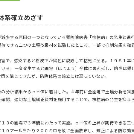
体系確立めざす
が減少する原因の一つとなっている難防除病害「株枯病」の発生と進
期待できる三つの土壌改良材を試験したところ、一部で抑制効果を確
害で、感染すると樹皮下が褐色に腐敗して枯死に至る。１９８１年
ている。一度発生すると圃場（ほじょう）全体にまん延し、防除は難
対策を講じてきたが、防除体系の確立には至っていない。
の分析結果からｐＨ値に着目した。４年前に全園地で土壌分析を実
を確認。適切な土壌矯正資材を施用することで、株枯病の発生を抑え
１３の圃場で３年間にわたって実施。ｐＨ値の上昇が期待できる三
に１０アール当たり２００キロを畝に全面散布し、矯正による防除効