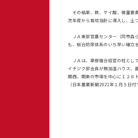
その結果、鉄、ケイ酸、微量要素
次年産から栽培指針に導入し、土
ＪＡ東部営農センター（同市森小
も、総合防除体系のいち早い確立
ＪＡは、果樹複合経営の柱として
イチジク部会員が無加温ハウス、
関西、関東の市場を中心に１２８
（日本農業新聞2021年１月５日