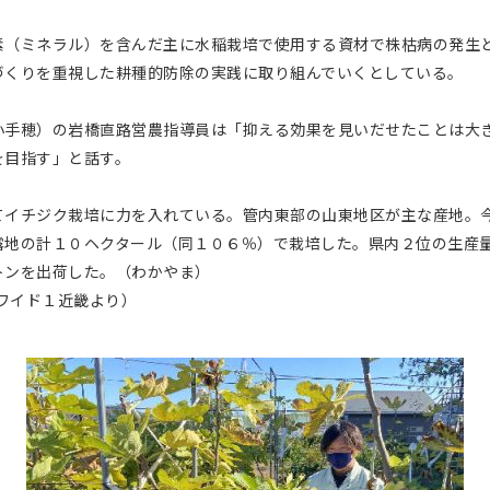
（ミネラル）を含んだ主に水稲栽培で使用する資材で株枯病の発生
づくりを重視した耕種的防除の実践に取り組んでいくとしている。
手穂）の岩橋直路営農指導員は「抑える効果を見いだせたことは大
を目指す」と話す。
イチジク栽培に力を入れている。管内東部の山東地区が主な産地。
露地の計１０ヘクタール（同１０６％）で栽培した。県内２位の生産
トンを出荷した。（わかやま）
付ワイド１近畿より）