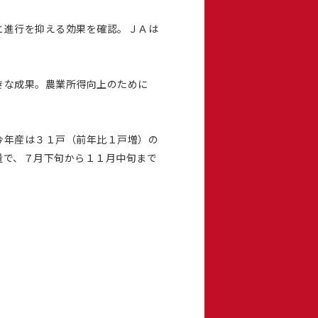
と進行を抑える効果を確認。ＪＡは
きな成果。農業所得向上のために
今年産は３１戸（前年比１戸増）の
量で、７月下旬から１１月中旬まで