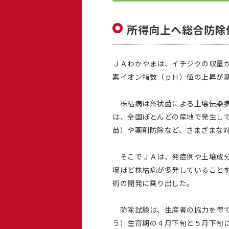
所得向上へ総合防除
ＪＡわかやまは、イチジクの収量
素イオン指数（ｐＨ）値の上昇が
株枯病は糸状菌による土壌伝染病
は、全国ほとんどの産地で発生し
苗）や薬剤防除など、さまざまな
そこでＪＡは、発症例や土壌成分
壌ほど株枯病が多発していること
術の開発に乗り出した。
防除試験は、生産者の協力を得て
う）生育期の４月下旬と５月下旬