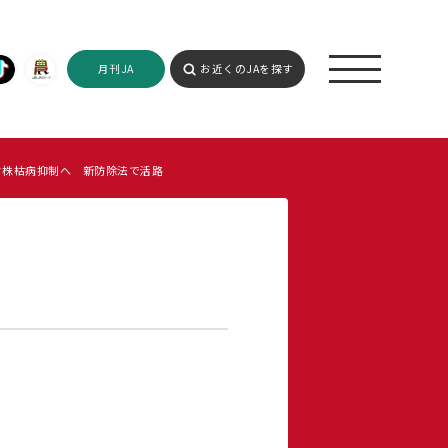
月刊JA
お近くのJAを探す
ク株枯病抑制へ 新防除法で活路