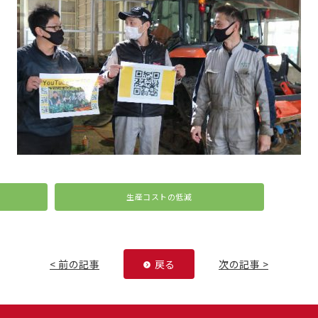
生産コストの低減
< 前の記事
戻る
次の記事 >