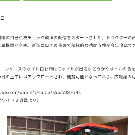
に
械の自己点検チェック動画の配信をスタートさせた。トラクターの
と農機課が企画。新型コロナの影響で積極的な訪問点検が今年度はで
ーンケースのオイル口を開けてオイルが出るかどうかやオイルの色を
の日の正午にはアップロードされ、閲覧可能となっており、広報誌３
。
e.com/watch?v=falzp7s5odA&t=74s
新聞ワイド２近畿より）