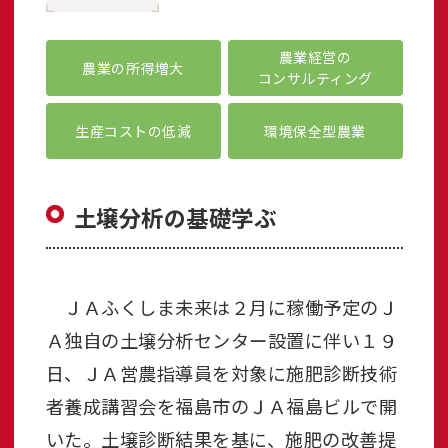
農業経営の
農業の所得増大
コンサルティング
生産コストの低減
環境保全型農業
土壌分析の基礎学ぶ
ＪＡふくしま未来は２月に稼働予定のＪ
Ａ独自の土壌分析センター設置に伴い１９
日、ＪＡ営農指導員を対象に施肥診断技術
者養成講習会を福島市のＪＡ福島ビルで開
いた。土壌診断結果を基に、施肥の改善提