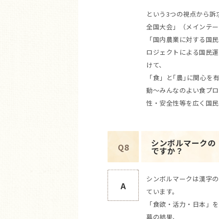
という3つの視点から訴求
全国大会」（メインテー
「国内農業に対する国民
ロジェクトによる国民運
けて、
「食」と｢農｣に関心を
動～みんなのよい食プロ
性・安全性等を広く国民
シンボルマークの
Q8
ですか？
シンボルマークは漢字の
A
ています。
「食欲・活力・日本」を
募の結果、