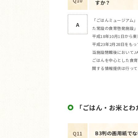
Q10
すか？
「ごはんミュージアム」
A
た常設の食育啓発施設」
平成18年10月1日か
平成23年2月28日を
当施設閉館後においてJ
ごはんを中心とした食育
関する情報提供は行って
「ごはん・お米とわ
B3判の画用紙で
Q11