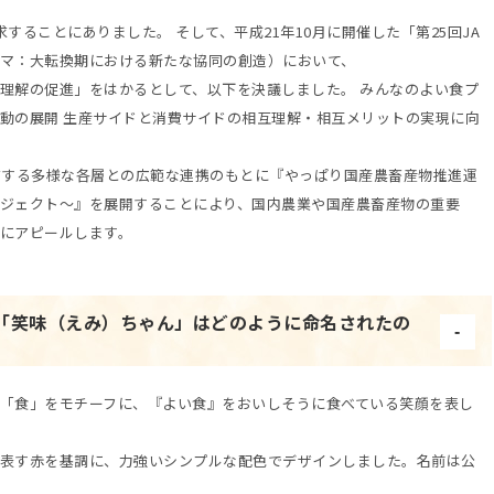
することにありました。 そして、平成21年10月に開催した「第25回JA
マ：大転換期における新たな協同の創造）において、
理解の促進」をはかるとして、以下を決議しました。 みんなのよい食プ
動の展開 生産サイドと消費サイドの相互理解・相互メリットの実現に向
有する多様な各層との広範な連携のもとに『やっぱり国産農畜産物推進運
ジェクト～』を展開することにより、国内農業や国産農畜産物の重要
にアピールします。
「笑味（えみ）ちゃん」はどのように命名されたの
「食」をモチーフに、『よい食』をおいしそうに食べている笑顔を表し
表す赤を基調に、力強いシンプルな配色でデザインしました。名前は公