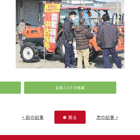
生産コストの低減
< 前の記事
戻る
次の記事 >