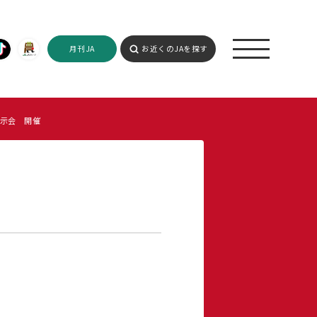
月刊JA
お近くのJAを探す
示会 開催