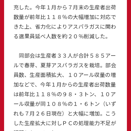
充した。今年１月から７月末の生産者出荷
数量が前年比１１８％の大幅増加に対応で
きた上、省力化によりアスパラガスに関わ
る選果員延べ人数を約２０％削減した。
同部会は生産者３３人が合計５８５アー
ルで春芽、夏芽アスパラガスを栽培。部会
員数、生産面積拡大、１０アール収量の増
加などで、今年１月からの生産者出荷数量
は前年比１１８％の９８・３トン、１０ア
ール収量が同１０８％の１・６トン（いず
れも７月２６日現在）と大幅に増加。こう
した生産拡大に対しＰＣの処理能力不足が