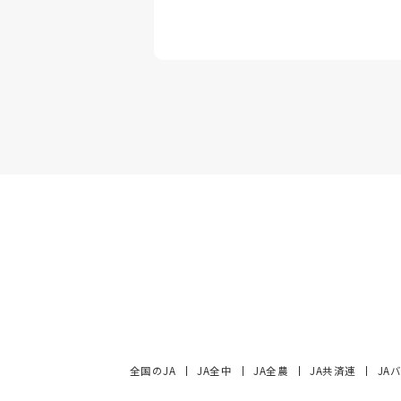
全国のJA
JA全中
JA全農
JA共済連
JA