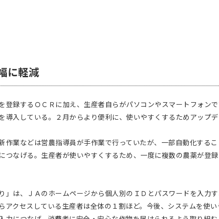
幅に軽減
を登録するＯＣＲに加え、生産者自らがパソコンやスマートフォンで
を導入している。２月からより便利に、使いやすくするためアップデ
新作業などは営農指導員が手作業で行っていたが、一部自動化するこ
につなげる。生産者が使いやすくするため、一度に複数の農薬が登録
り」は、ＪＡのホームページから個人別のＩＤとパスワードを入力す
らアクセスしている生産者は全体の１割ほど。今後、システムを使い
入力につなげ、消費者に安全・安心な作物を届けられるよう取り組む