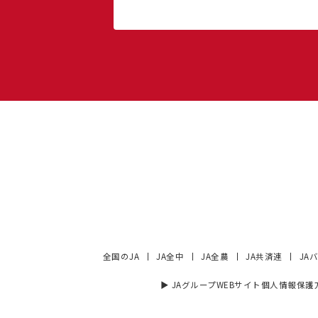
全国のJA
JA全中
JA全農
JA共済連
JA
▶︎ JAグループWEBサイト個人情報保護