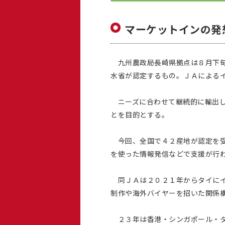
マーケットインの発
九州農政局長崎県拠点は８月下旬
水省が認定するもの。ＪＡによる
ニーズに合わせて継続的に輸出し
とを目的とする。
今回、全国で４２産地が認定を受
を使った情報発信などで支援が行
同ＪＡは２０２１年からタイにイ
制作や海外バイヤーを招いた関係
２３年は香港・シンガポール・タ