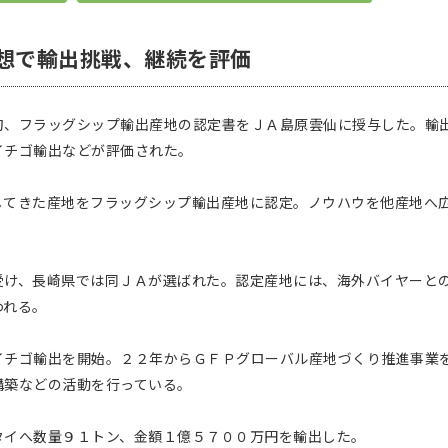
想で輸出挑戦、継続を評価
、フラッグシップ輸出産地の認定書をＪＡ島原雲仙に授与した。輸
イチゴ輸出などが評価された。
てきた産地をフラッグシップ輸出産地に認定。ノウハウを他産地へ
け、長崎県では同ＪＡが選ばれた。認定産地には、海外バイヤーと
われる。
チゴ輸出を開始。２２年からＧＦＰグローバル産地づくり推進事業
構築などの活動を行っている。
イへ数量９１トン、金額１億５７００万円を輸出した。