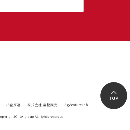
TOP
JA全厚連
株式会社 農協観光
AgVentureLab
opyright(C) JA-group All rights reserved.