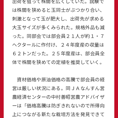
出荷を狙って株間を広くしていた。試験で
は株間を狭めると玉同士がぶつかり合い、
刺激となって玉が肥大し、出荷先が求める
大玉サイズが多くみられた。規格外品も減
った。同部会では部会員２１人が約１・７
ヘクタールに作付け、２４年度産の収量は
６２トンだった。２５年度産は、部会員全
体で株間を狭めての定植を推奨していく。
資材価格や原油価格の高騰で部会員の経
営は厳しい状況にある。同ＪＡなんすん営
農経済センターの中村善昭営農アドバイザ
ーは「価格高騰は防ぎきれないので所得向
上につながる新たな栽培方法を発見できて