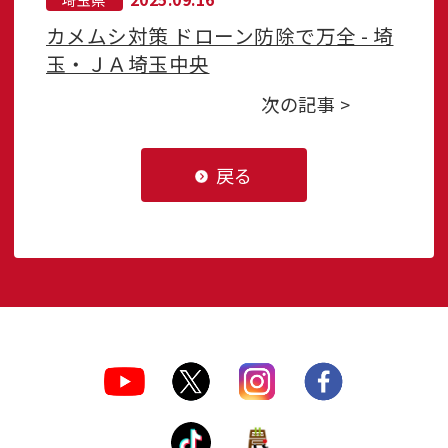
カメムシ対策 ドローン防除で万全 - 埼
玉・ＪＡ埼玉中央
次の記事 >
戻る