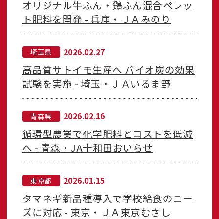
オリジナル牛ふん・鶏ふん混合ペレッ
ト肥料を開発 - 兵庫・ＪＡみのり
2026.02.27
埼玉県
高品質サトイモ生産へ バイオ炭の効果
試験を実施 - 埼玉・ＪＡいるま野
2026.02.16
青森県
循環型農業で化学肥料とコストを低減
へ - 青森・JA十和田おいらせ
2026.01.15
東京都
タマネギ新品種導入で学校給食のニー
ズに対応 - 東京・ＪＡ東京むさし