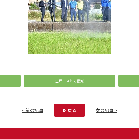
生産コストの低減
< 前の記事
戻る
次の記事 >