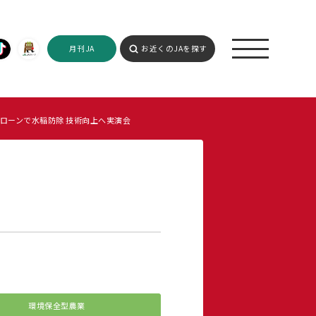
月刊JA
お近くのJAを探す
ローンで水稲防除 技術向上へ実演会
環境保全型農業