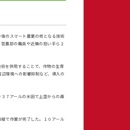
今後のスマート農業の核となる技術
Ａ営農部の職員や近隣の担い手ら２
術を併用することで、作物の生育
周辺環境への影響抑制など、導入の
計３７アールの水田で上空からの画
操縦で作業が完了した。１０アール
。