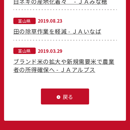
白ネギの産地化着々 - ＪＡみな穂
2019.08.23
富山県
田の除草作業を軽減 - ＪＡいなば
2019.03.29
富山県
ブランド米の拡大や新規需要米で農業
者の所得確保へ - ＪＡアルプス
戻る