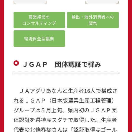
農業経営の
輸出・海外消費者への
コンサルティング
販売
環境保全型農業
ＪＧＡＰ 団体認証で弾み
ＪＡアグリあなんと生産者16人で構成さ
れるＪＧＡＰ（日本版農業生産工程管理）
グループは５月上旬、県内初のＪＧＡＰ団
体認証を県特産スダチで取得した。生産者
代表の北條春樹さんは「認証取得はゴール