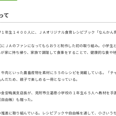
って
１年生１４００人に、ＪＡオリジナル食育レシピブック「なんかん
にＪＡのファンになってもらおうと制作した初の取り組み。小学生
もが家に持ち帰り、家族で調理して食事をすることで、健康的な食や
牛肉といった農畜産物を素材に５５のレシピを掲載している。「チ
込んだため、親子で楽しめる一冊となっている。
金安暁美支店長が、見附市立葛巻小学校の１年生６５人へ教材を手
（自由帳）も贈った。
推進に取り組んでいる。レシピブックや自由帳を通して、小さいうち