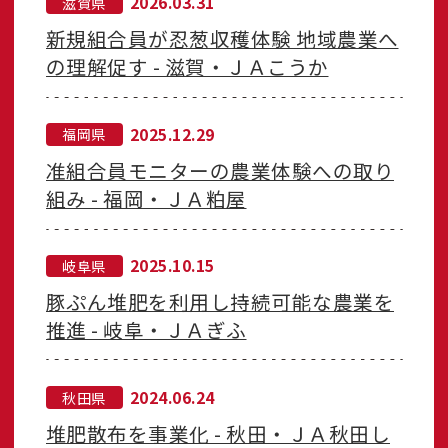
2026.03.31
滋賀県
新規組合員が忍葱収穫体験 地域農業へ
の理解促す - 滋賀・ＪＡこうか
2025.12.29
福岡県
准組合員モニターの農業体験への取り
組み - 福岡・ＪＡ粕屋
2025.10.15
岐阜県
豚ぷん堆肥を利用し持続可能な農業を
推進 - 岐阜・ＪＡぎふ
2024.06.24
秋田県
堆肥散布を事業化 - 秋田・ＪＡ秋田し