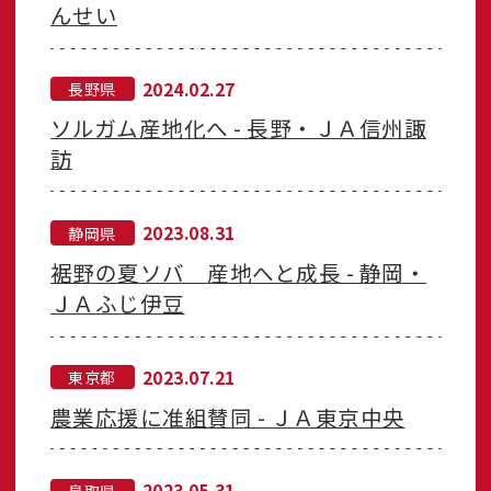
んせい
2024.02.27
長野県
ソルガム産地化へ - 長野・ＪＡ信州諏
訪
2023.08.31
静岡県
裾野の夏ソバ 産地へと成長 - 静岡・
ＪＡふじ伊豆
2023.07.21
東京都
農業応援に准組賛同 - ＪＡ東京中央
2023.05.31
鳥取県