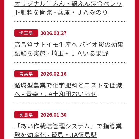
オリジナル牛ふん・鶏ふん混合ペレッ
ト肥料を開発 - 兵庫・ＪＡみのり
2026.02.27
埼玉県
高品質サトイモ生産へ バイオ炭の効果
試験を実施 - 埼玉・ＪＡいるま野
2026.02.16
青森県
循環型農業で化学肥料とコストを低減
へ - 青森・JA十和田おいらせ
2026.01.30
徳島県
「あい作栽培管理システム」で指導業
務を効率化 - 徳島・JA徳島県