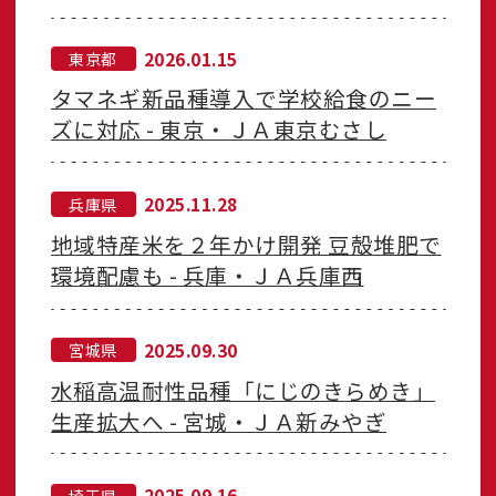
2026.01.15
東京都
タマネギ新品種導入で学校給食のニー
ズに対応 - 東京・ＪＡ東京むさし
2025.11.28
兵庫県
地域特産米を２年かけ開発 豆殻堆肥で
環境配慮も - 兵庫・ＪＡ兵庫西
2025.09.30
宮城県
水稲高温耐性品種「にじのきらめき」
生産拡大へ - 宮城・ＪＡ新みやぎ
2025.09.16
埼玉県