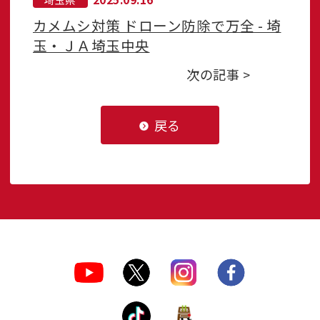
カメムシ対策 ドローン防除で万全 - 埼
玉・ＪＡ埼玉中央
次の記事 >
戻る