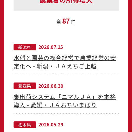
87
全
件
2026.07.15
新潟県
水稲と園芸の複合経営で農業経営の安
定化へ - 新潟・ＪＡえちご上越
2026.06.30
愛媛県
集出荷システム「ニマルＪＡ」を本格
導入 - 愛媛・ＪＡおちいまばり
2026.05.29
栃木県