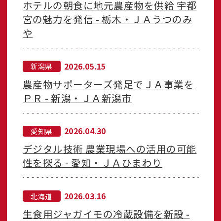
ホテルの朝食に地元農産物を供給 宇都
宮の魅力を発信 - 栃木・ＪＡうつのみ
や
2026.05.15
新潟県
農産物サポーターズ発足でＪＡ事業を
ＰＲ - 新潟・ＪＡ新潟市
2026.04.30
愛知県
デジタル技術 農業現場への活用の可能
性を探る - 愛知・ＪＡひまわり
2026.03.16
北海道
生食用ジャガイモの冷蔵設備を新設 -