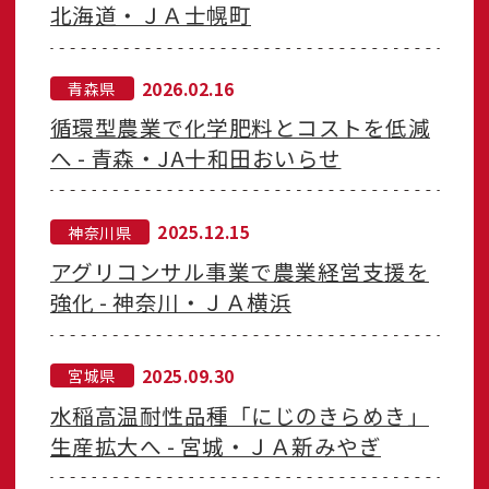
北海道・ＪＡ士幌町
2026.02.16
青森県
循環型農業で化学肥料とコストを低減
へ - 青森・JA十和田おいらせ
2025.12.15
神奈川県
アグリコンサル事業で農業経営支援を
強化 - 神奈川・ＪＡ横浜
2025.09.30
宮城県
水稲高温耐性品種「にじのきらめき」
生産拡大へ - 宮城・ＪＡ新みやぎ