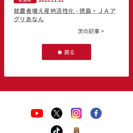
就農者増え産地活性化 - 徳島・ＪＡア
グリあなん
次の記事 >
戻る