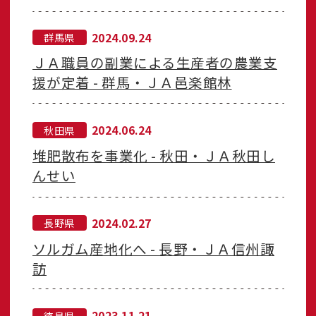
2024.09.24
群馬県
ＪＡ職員の副業による生産者の農業支
援が定着 - 群馬・ＪＡ邑楽館林
2024.06.24
秋田県
堆肥散布を事業化 - 秋田・ＪＡ秋田し
んせい
2024.02.27
長野県
ソルガム産地化へ - 長野・ＪＡ信州諏
訪
2023.11.21
徳島県