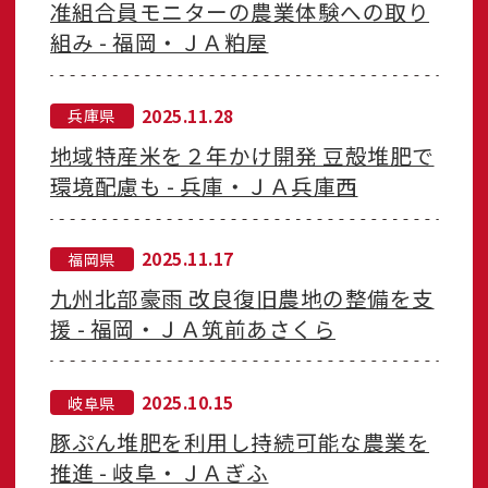
准組合員モニターの農業体験への取り
組み - 福岡・ＪＡ粕屋
2025.11.28
兵庫県
地域特産米を２年かけ開発 豆殻堆肥で
環境配慮も - 兵庫・ＪＡ兵庫西
2025.11.17
福岡県
九州北部豪雨 改良復旧農地の整備を支
援 - 福岡・ＪＡ筑前あさくら
2025.10.15
岐阜県
豚ぷん堆肥を利用し持続可能な農業を
推進 - 岐阜・ＪＡぎふ