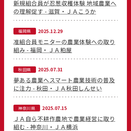
新規組合員が忍葱収穫体験 地域農業へ
の理解促す - 滋賀・ＪＡこうか
2025.12.29
福岡県
准組合員モニターの農業体験への取り
組み - 福岡・ＪＡ粕屋
2025.07.31
秋田県
夢ある農業へスマート農業技術の普及
に注力 - 秋田・ＪＡ秋田しんせい
2025.07.15
神奈川県
ＪＡ自ら不耕作農地で農業経営に取り
組む - 神奈川・ＪＡ横浜