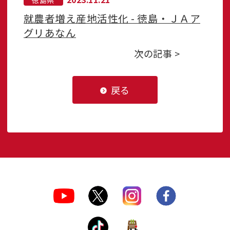
就農者増え産地活性化 - 徳島・ＪＡア
グリあなん
次の記事 >
戻る