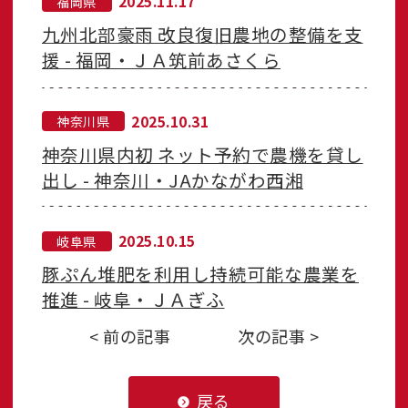
2025.11.17
福岡県
九州北部豪雨 改良復旧農地の整備を支
援 - 福岡・ＪＡ筑前あさくら
2025.10.31
神奈川県
神奈川県内初 ネット予約で農機を貸し
出し - 神奈川・JAかながわ西湘
2025.10.15
岐阜県
豚ぷん堆肥を利用し持続可能な農業を
推進 - 岐阜・ＪＡぎふ
< 前の記事
次の記事 >
戻る