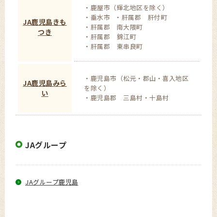
鹿屋市（輝北地区を除く）
垂水市
肝属郡 肝付町
JA鹿児島きも
肝属郡 南大隈町
つき
肝属郡 錦江町
肝属郡 東串良町
鹿児島市（松元・郡山・喜入地区
JA鹿児島みら
を除く）
い
鹿児島郡 三島村・十島村
JAグループ
JAグループ鹿児島