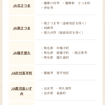
薩摩川内市
薩摩郡 さつま町
JA北さつま
伊佐市
南さつま市（金峰地区を除く）
JA南さつま
枕崎市
南九州市（頴娃地区を除く）
熊毛郡 中種子町
JA種子屋久
熊毛郡 南種子町
西之表市
熊毛郡 屋久島町
JA肝付吾平町
鹿屋市 吾平地区
JA鹿児島いず
出水市
阿久根市
出水郡 長島町
み