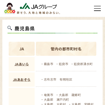
鹿児島県
JA
管内の郡市町村名
JAあいら
霧島市
姶良市
姶良郡湧水町
JAあおぞら
志布志市 有明地区
奄美市
大島郡 龍郷町
大島郡 瀬戸内町
大島郡 大和村
大島郡 宇検村