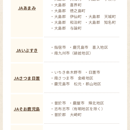
大島郡 喜界町
JAあまみ
大島郡 徳之島町
大島郡 伊仙町
大島郡 天城町
大島郡 和泊町
大島郡 知名町
大島郡 与論町
指宿市
鹿児島市 喜入地区
JAいぶすき
南九州市（頴娃地区）
いちき串木野市
日置市
JAさつま日置
南さつま市 金峰地区
鹿児島市 松元・郡山地区
曽於市
鹿屋市 輝北地区
JAそお鹿児島
志布志市（有明地区を除く）
曽於郡 大崎町