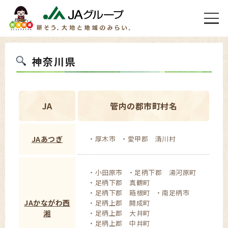
神奈川県
JA
管内の郡市町村名
JAあつぎ
厚木市
愛甲郡 清川村
小田原市
足柄下郡 湯河原町
足柄下郡 真鶴町
足柄下郡 箱根町
南足柄市
JAかながわ西
足柄上郡 開成町
湘
足柄上郡 大井町
足柄上郡 中井町