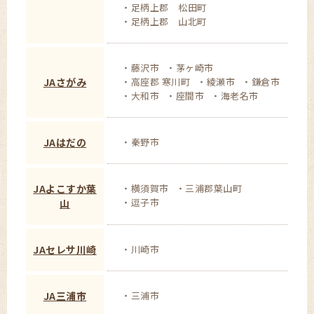
足柄上郡 松田町
足柄上郡 山北町
藤沢市
茅ヶ崎市
JAさがみ
高座郡 寒川町
綾瀬市
鎌倉市
大和市
座間市
海老名市
JAはだの
秦野市
JAよこすか葉
横須賀市
三浦郡葉山町
逗子市
山
JAセレサ川崎
川崎市
JA三浦市
三浦市