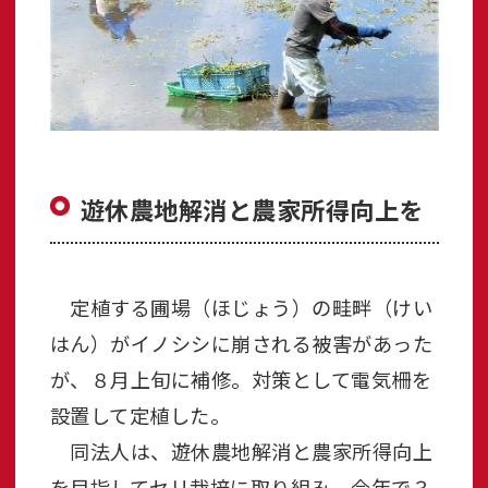
遊休農地解消と農家所得向上を
定植する圃場（ほじょう）の畦畔（けい
はん）がイノシシに崩される被害があった
が、８月上旬に補修。対策として電気柵を
設置して定植した。
同法人は、遊休農地解消と農家所得向上
を目指してセリ栽培に取り組み、今年で３