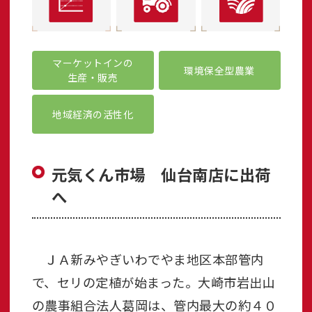
マーケットインの
環境保全型農業
生産・販売
地域経済の活性化
元気くん市場 仙台南店に出荷
へ
ＪＡ新みやぎいわでやま地区本部管内
で、セリの定植が始まった。大崎市岩出山
の農事組合法人葛岡は、管内最大の約４０