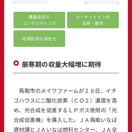
農業経営の
マーケットインの
コンサルティング
生産・販売
地域経済の活性化
厳寒期の収量大幅増に期待
鳥取市のメイワファームが２８日、イチ
ゴハウスに二酸化炭素（ＣＯ２）濃度を高
め、光合成を促進するＬＰガス使用の「光
合成促進機」を導入した。ＪＡ鳥取いなば
資材課とＪＡいなば燃料センター、ＪＡ全