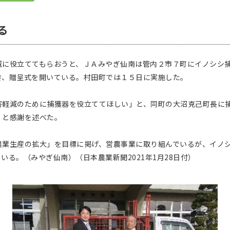
る
に役立ててもらおうと、ＪＡみやぎ仙南は管内２市７町にイノシシ
き、贈呈式を開いている。村田町では１５日に実施した。
軽減のために捕獲器を役立ててほしい」と、同町の大沼克己町長に
」と感謝を述べた。
業生産の拡大」を目標に掲げ、営農事業に取り組んでいるが、イノ
いる。（みやぎ仙南）（日本農業新聞2021年1月28日付）