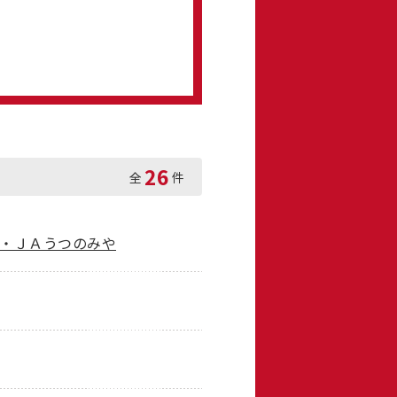
26
全
件
木・ＪＡうつのみや