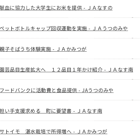
献血に協力した大学生にお米を提供 - ＪＡなすの
ペットボトルキャップ回収運動を実施 - ＪＡうつのみや
親子そばうち体験実施 - ＪＡかみつが
園芸品目生産拡大へ １２品目１年かけ紹介 - ＪＡなす南
フードバンクに活動費と食品提供 - JAうつのみや
担い手支援求める 町に要望書 - ＪＡなす南
サトイモ 湛水栽培で所得増へ - ＪＡかみつが