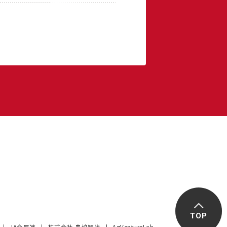
TOP
JA全厚連
株式会社 農協観光
AgVentureLab