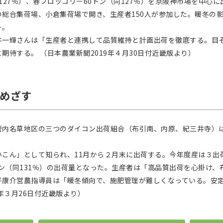
同127％）、春ブロッコリー60トン（同127％）を京阪神市場を中心
総合集荷場、小倉集荷場で開き、生産者150人が参加した。暖冬の
ト。
一輝さんは「生産者と連携して品質維持と計画出荷を徹底する。目
期待する。 （日本農業新聞2019年４月30日付近畿版より）
産めざす
内名草地区の三つのダイコン出荷組合（布引南、内原、紀三井寺）
ん」として知られ、11月から２月末に出荷する。今年度産は３出荷組
00トン（同131％）の出荷量となった。生産者は「高品質出荷を心掛け
平康介営農指導員は「暖冬傾向で、施肥管理が難しくなっている。安
年３月26日付近畿版より）