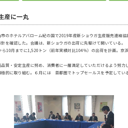
生産に一丸
市のホテルアバローム紀の国で2019年産新ショウガ生産販売連絡協
方針を確認した。会議は、新ショウガの出荷に先駆けて開いている。
ら10月までに1,520トン（前年実績対比104％）の出荷を計画。
品質・安定生産に努め、消費者に一層満足していただけるよう努力
極的に取り組む。６月には 首都圏でトップセールスを予定している。