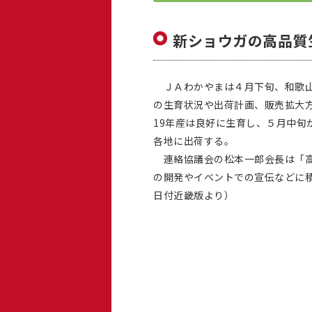
新ショウガの高品質
ＪＡわかやまは４月下旬、和歌山
の生育状況や出荷計画、販売拡大
19年産は良好に生育し、５月中旬か
各地に出荷する。
連絡協議会の松本一郎会長は「高
の開発やイベントでの宣伝などに積
日付近畿版より）