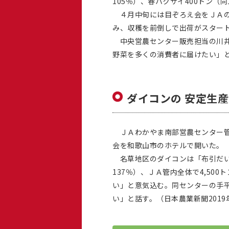
105％）、春ハクサイ400トン（
４月中旬には目ぞろえ会をＪＡの
み、収穫を前倒しで出荷がスター
中央営農センター販売担当の川井
野菜を多くの消費者に届けたい」と
ダイコンの 安定生
ＪＡわかやま南部営農センター管
会を和歌山市のホテルで開いた。
名草地区のダイコンは「布引だいこ
137％）、ＪＡ管内全体で4,5
い」と意気込む。同センターの手
い」と話す。（日本農業新聞2019