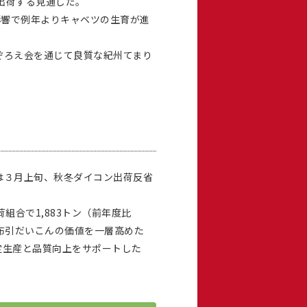
に出荷する見通しだ。
影響で例年よりキャベツの生育が進
ぞろえ会を通じて良質な紀州てまり
は３月上旬、秋冬ダイコン出荷反省
合で1,883トン（前年度比
、布引だいこんの価値を一層高めた
定生産と品質向上をサポートした