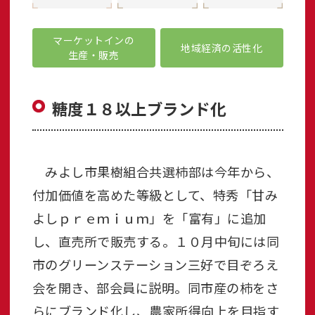
マーケットインの
地域経済の活性化
生産・販売
糖度１８以上ブランド化
みよし市果樹組合共選柿部は今年から、
付加価値を高めた等級として、特秀「甘み
よしｐｒｅｍｉｕｍ」を「富有」に追加
し、直売所で販売する。１０月中旬には同
市のグリーンステーション三好で目ぞろえ
会を開き、部会員に説明。同市産の柿をさ
らにブランド化し、農家所得向上を目指す