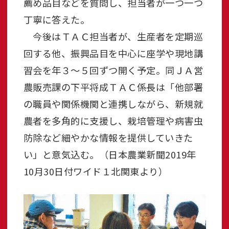
薦め品目などを質問し、担当者が一つ一つ
丁寧に答えた。
今後はＴＡＣ担当者が、生産者を定期巡
回する他、振興品目を中心に座学や現地講
習会を年３～５回ずつ開く予定。同ＪＡ営
農販売課の下平将成ＴＡＣ係長は「他部署
の職員や関係機関と連携しながら、新規就
農者を多角的に支援し、栽培管理や病害虫
防除など細やかな情報を提供していきた
い」と意気込む。（日本農業新聞2019年
10月30日付ワイド１北関東より）