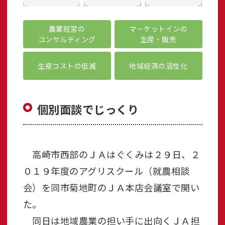
農業経営の
マーケットインの
コンサルティング
生産・販売
生産コストの低減
地域経済の活性化
個別面談でじっくり
高崎市西部のＪＡはぐくみは２９日、２
０１９年度のアグリスクール（就農相談
会）を同市菊地町のＪＡ本店会議室で開い
た。
同日は地域農業の担い手に出向くＪＡ担