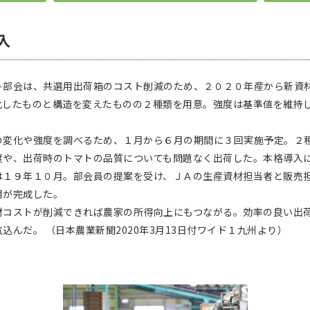
導入
部会は、共選用出荷箱のコスト削減のため、２０２０年産から新資
化したものと構造を変えたものの２種類を用意。強度は基準値を維持
変化や強度を調べるため、１月から６月の期間に３回実施予定。２
や、出荷時のトマトの品質についても問題なく出荷した。本格導入
１９年１０月。部会員の提案を受け、ＪＡの生産資材担当者と販売
用が完成した。
コストが削減できれば農家の所得向上にもつながる。効率の良い出荷
んだ。 （日本農業新聞2020年3月13日付ワイド１九州より）