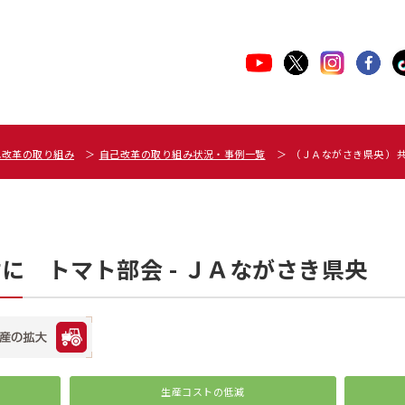
己改革の取り組み
自己改革の取り組み状況・事例一覧
（ＪＡながさき県央 ）
に トマト部会 - ＪＡながさき県央
生産コストの低減