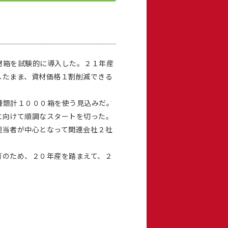
材箱を試験的に導入した。２１年産
したまま、資材価格１割削減できる
種類計１０００箱を使う見込みだ。
に向けて順調なスタートを切った。
担当者が中心となって関連会社２社
のため、２０年産を踏まえて、２