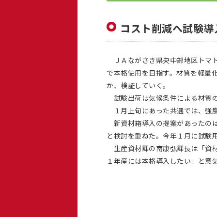
コスト削減へ試験
ＪＡながさき県央中部地区トマト
で本格使用を目指す。材質を軽量
か、検証していく。
試験出荷は気候条件による材質の
１月上旬にあった共選では、強度
新資材箱導入の提案があったのは
と検討を重ねた。今年１月に試験
生産資材課の南康弘課長は「資材
１年産には本格導入したい」と意気込