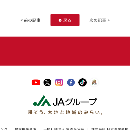
< 前の記事
戻る
次の記事 >
バンク
農林中央金庫
一般社団法人 家の光協会
株式会社 日本農業新聞