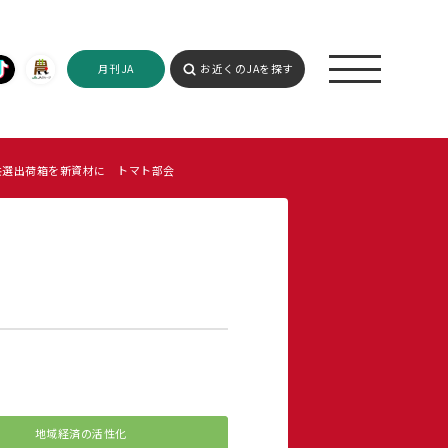
月刊JA
お近くのJAを探す
共選出荷箱を新資材に トマト部会
地域経済の活性化