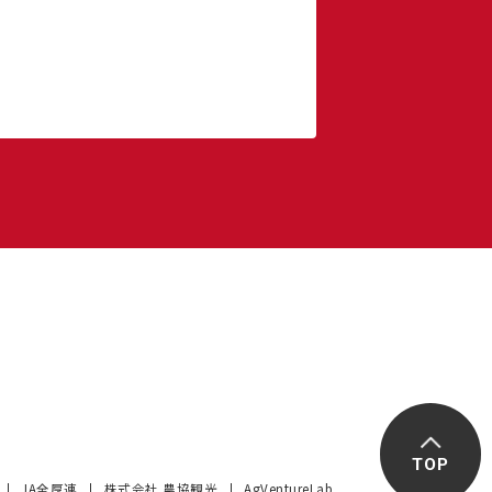
TOP
JA全厚連
株式会社 農協観光
AgVentureLab