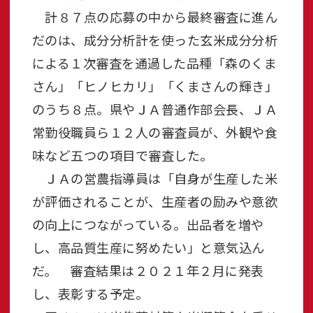
計８７点の応募の中から最終審査に進ん
だのは、成分分析計を使った玄米成分分析
による１次審査を通過した品種「森のくま
さん」「ヒノヒカリ」「くまさんの輝き」
のうち８点。県やＪＡ普通作部会長、ＪＡ
常勤役職員ら１２人の審査員が、外観や食
味など五つの項目で審査した。
ＪＡの営農指導員は「自身が生産した米
が評価されることが、生産者の励みや意欲
の向上につながっている。出品者を増や
し、高品質生産に努めたい」と意気込ん
だ。 審査結果は２０２１年２月に発表
し、表彰する予定。