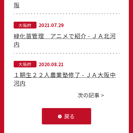
阪
2021.07.29
大阪府
緑化苗管理 アニメで紹介 - ＪＡ北河
内
2020.08.21
大阪府
１期生２２人農業塾修了 - ＪＡ大阪中
河内
次の記事 >
戻る