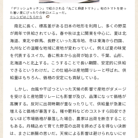
「デリッシュキッチン」で紹介される「丸ごと麻婆トマト」。旬のトマトを使っ
た暑い夏にぴったりの辛口メニューだ。
※レシピはこちらから
南北に長く、標高差がある日本の地形を利用し、多くの野菜
が周年で供給されている。春や秋は主に関東を中心に、夏は北
海道、東北や群馬、長野といった高冷地、冬は東海から四国、
九州などの温暖な地域に産地が変わっていく。例えば夏の味覚
を代表するスイカ。春に熊本から出荷が始まり、千葉、山形、
北海道へと北上する。こうすることで長い期間、安定的に供給
できるというわけだ。この仕組みは産地間リレーと呼ばれ、供
給量はもちろん、価格の安定にも貢献している。
しかし、台風や干ばつといった天候の影響で産地がダメージ
を受けると産地間リレーにも影響が及び、品薄になって価格が
高騰する。反対に出荷時期が重なったりして、供給量が急激に
増えると価格が暴落する。種や肥料などのコストすら回収でき
ないほど市場価格が暴落した場合、農家は出荷を断念すること
もある。丹精込めて育てた野菜の出荷を諦めざるを得ない決断
は、まさに断腸の思いだ。天候による影響は避けられないにせ