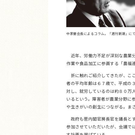
中家徹会長によるコラム。「週刊新潮」にて2
近年、労働力不足が深刻な農業分
作業や食品加工に参画する「農福
折に触れご紹介してきたが、ここ
者の平均年齢は６７歳で、平成の
対し、就労しているのは約８０万
いるという。障害者が農業分野に
や生きがいの創生につながる。ま
政府も菅内閣官房長官を議長とす
参加させていただいたが、会議で
す計画を掲げている。