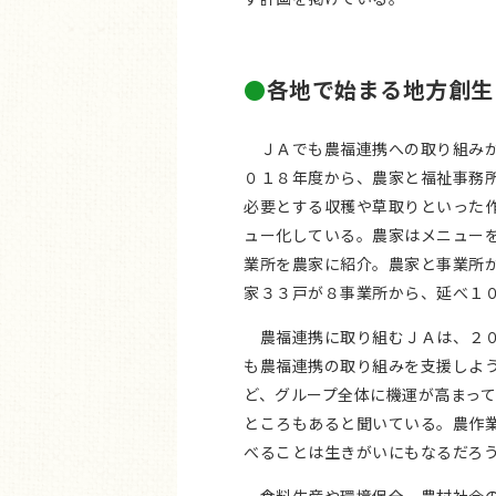
各地で始まる地方創生
ＪＡでも農福連携への取り組みが
０１８年度から、農家と福祉事務
必要とする収穫や草取りといった
ュー化している。農家はメニュー
業所を農家に紹介。農家と事業所
家３３戸が８事業所から、延べ１
農福連携に取り組むＪＡは、２０
も農福連携の取り組みを支援しよ
ど、グループ全体に機運が高まっ
ところもあると聞いている。農作
べることは生きがいにもなるだろ