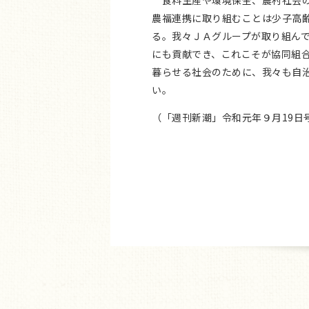
食料生産や環境保全、農村社会の
農福連携に取り組むことは少子高
る。我々ＪＡグループが取り組ん
にも貢献でき、これこそが協同組
暮らせる社会のために、我々も自
い。
（「週刊新潮」令和元年９月19日