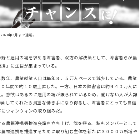
020年3月まで連載。
野と雇用の場を求める障害者、双方の解決策として、障害者らが農
連携」に注目が集まっている。
数年、農業就業人口は毎年８．５万人ペースで減少している。農業
３０年間で約１０歳上昇した。一方、日本の障害者は約９４０万人に
人。意欲はあるのに雇用の場が限られているため、働けない人が大勢
参画してくれたら貴重な働き手になり得るし、障害者にとっても自信
さにウィンウィンの取り組みだ。
る農福連携等推進会議を立ち上げ、旗を振る。私もメンバーとして
は農福連携を推進するために取り組む主体を新たに３０００カ所増や