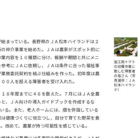
始まっている。長野県のＪＡ松本ハイランドは２
所の仲介事業を始めた。ＪＡは農家がスポット的に
作業内容を１０種類に分け、報酬や期間と共にメニ
加工用トマト
を参考にＪＡに依頼し、ＪＡは条件に合った福祉事
の収穫作業に
勤しむ障害者
が業務委託契約を結ぶ仕組みを作った。初年度は農
の皆さん（写
真提供：ＪＡ
０００人を超える障害者を受け入れた。
松本ハイラン
ド）
１８年度までに４８を数えた。７月にはＪＡ全農
うと、ＪＡ向けの導入ガイドブックを作成するな
ている。また、老人ホームには、畑を併設している
業は健康づくりに役立つし、自分で育てた野菜を食
う。改めて、農業が持つ可能性を感じている。