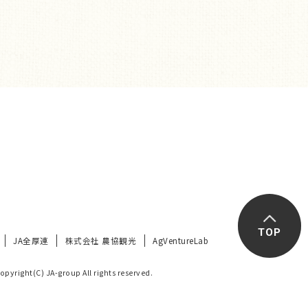
TOP
JA全厚連
株式会社 農協観光
AgVentureLab
opyright(C) JA-group All rights reserved.