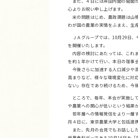
また、４日には岸田内閣の組閣が
心よりお祝い申し上げます。
米の問題はじめ、農政課題は山積
わが国の農業の実情をふまえ、生
ＪＡグループでは、10月29日、
を開催いたします。
内容の検討にあたっては、これま
を約１年かけて行い、本日の理事
今後さらに加速する人口減少や高
高まりなど、様々な環境変化に対
ない」存在であり続けるため、今後
ところで、毎年、本会が実施して
や農業への関心が低いという結果
若年層への情報発信をより一層す
月４日に、東京農業大学と包括連
また、先月の会見でもお話しした
世界食料デーである10月16日を