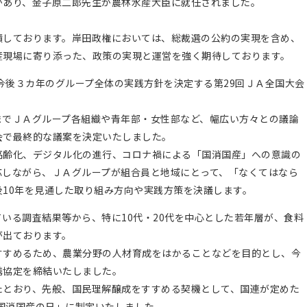
あり、金子原二郎先生が農林水産大臣に就任されました。
しております。岸田政権においては、総裁選の公約の実現を含め、
産現場に寄り添った、政策の実現と運営を強く期待しております。
今後３カ年のグループ全体の実践方針を決定する第29回ＪＡ全国大会
でＪＡグループ各組織や青年部・女性部など、幅広い方々との議論
会で最終的な議案を決定いたしました。
齢化、デジタル化の進行、コロナ禍による「国消国産」への意識の
応しながら、ＪＡグループが組合員と地域にとって、「なくてはなら
10年を見通した取り組み方向や実践方策を決議します。
いる調査結果等から、特に10代・20代を中心とした若年層が、食料
が出ております。
すめるため、農業分野の人材育成をはかることなどを目的とし、今
携協定を締結いたしました。
とおり、先般、国民理解醸成をすすめる契機として、国連が定めた
「国消国産の日」に制定いたしました。