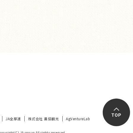
TOP
JA全厚連
株式会社 農協観光
AgVentureLab
opyright(C) JA-group All rights reserved.