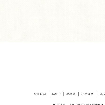
全国のJA
JA全中
JA全農
JA共済連
JA
▶︎ JAグループWEBサイト個人情報保護