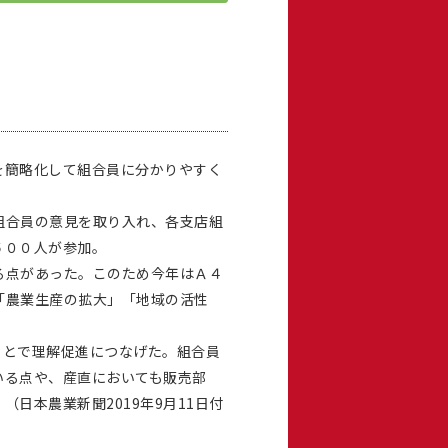
を簡略化して組合員に分かりやすく
組合員の意見を取り入れ、各支店組
５００人が参加。
る点があった。このため今年はＡ４
「農業生産の拡大」「地域の活性
とで理解促進につなげた。組合員
いる点や、産直においても販売部
日本農業新聞2019年9月11日付