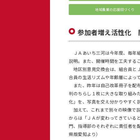
地域農業の応援団づくり
参加者増え活性化 
ＪＡあいち三河は今年度、毎年組
説明。また、開催時間を工夫する
地区別意見交換会は、組合員とＪ
合員の生活リズムや年齢層によっ
また、昨年は自己改革冊子を配布
判のちらし１枚に大きな取り組み
化」を、写真を交え分かりやすく
加えて、これまで別々の映像で説
からは「ＪＡが変わってきている
門、指導部のそれぞれに責任者を配
県版愛知より）