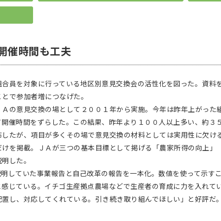
開催時間も工夫
合員を対象に行っている地区別意見交換会の活性化を図った。資料
ことで参加者増につなげた。
Ａの意見交換の場として２００１年から実施。今年は昨年上がった
て開催時間をずらした。この結果、昨年より１００人以上多い、約３
したが、項目が多くその場で意見交換の材料としては実用性に欠け
だけを掲載。ＪＡが三つの基本目標として掲げる「農家所得の向上」
説明した。
明していた事業報告と自己改革の報告を一本化。数値を使って示すこ
と感じている。イチゴ生産拠点農場などで生産者の育成に力を入れて
置し、対応してくれている。引き続き取り組んでほしい」と好評だ。（