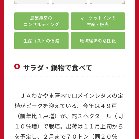
農業経営の
マーケットインの
コンサルティング
生産・販売
生産コストの低減
地域経済の活性化
サラダ・鍋物で食べて
ＪＡわかやま管内でロメインレタスの定
植がピークを迎えている。今年は４９戸
（前年比１戸増）が、約３ヘクタール（同
１０％増）で栽培。出荷は１１月上旬から
を予定し、２月まで７０トン（同２０％