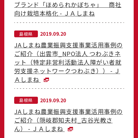
ブランド「ほめられかぼちゃ」 商社
向け栽培本格化 - ＪＡしまね
2019.09.20
島根県
JAしまね農業振興支援事業活用事例の
ご紹介（出雲市_NPO法人 つわぶきネ
ット（特定非営利活動法人障がい者就
労支援ネットワークつわぶき）） - Ｊ
Ａしまね
2019.09.20
島根県
JAしまね農業振興支援事業活用事例の
ご紹介（隠岐郡知夫村_古谷光教さ
ん） - ＪＡしまね