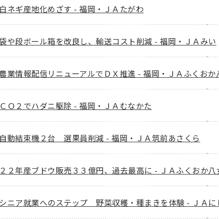
白ネギ産地化めざす - 福岡・ＪＡたがわ
袋や段ボール箱を改良し、輸送コスト削減 - 福岡・ＪＡみい
農業情報配信リニューアルでＤＸ推進 - 福岡・ＪＡふくおか
ＣＯ２でハダニ駆除 - 福岡・ＪＡむなかた
自動結束機２台 選果員削減 - 福岡・ＪＡ筑前あさくら
２２年産ブドウ販売３３億円、過去最高に - ＪＡふくおか八
シニア就業へのステップ 野菜収穫・種まきを体験 - ＪＡに