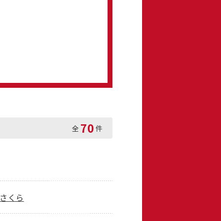
70
全
件
あさくら