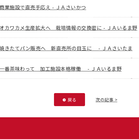
商業施設で直売手応え - ＪＡさいかつ
オカワカメ生産拡大へ 栽培情報の交換密に - ＪＡいるま野
焼きたてパン販売へ 新直売所の目玉に - ＪＡさいたま
一番茶味わって 加工施設本格稼働 - ＪＡいるま野
戻る
次の記事 >