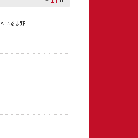
17
全
件
ＪＡいるま野