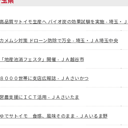
埼玉県
高品質サトイモ生産へ バイオ炭の効果試験を実施 - 埼玉・
カメムシ対策 ドローン防除で万全 - 埼玉・ＪＡ埼玉中央
「地産池消フェスタ」開催 - ＪＡ越谷市
８０００世帯に支店広報誌 - ＪＡさいかつ
営農支援にＩＣＴ活用 - ＪＡさいたま
ゆでサトイモ 食感、風味そのまま - ＪＡいるま野