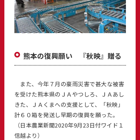
熊本の復興願い 『秋映』贈る
また、今年７月の豪雨災害で甚大な被害
を受けた熊本県のＪＡやつしろ、ＪＡあし
きた、ＪＡくまへの支援として、「秋映」
計６０箱を発送し早期の復興を願った。
（日本農業新聞2020年9月23日付ワイド１
信越より）