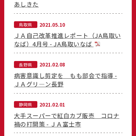
あしきた
2021.05.10
鳥取県
ＪＡ自己改革推進レポート（JA鳥取い
なば）4月号 - JA鳥取いなば
2021.02.08
長野県
病害意識し剪定を もも部会で指導 -
ＪＡグリ―ン長野
2021.02.01
静岡県
大手スーパーで紅白カブ販売 コロナ
禍の打開策 - ＪＡ富士市