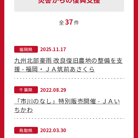
37
全
件
2025.11.17
福岡県
九州北部豪雨 改良復旧農地の整備を支
援 - 福岡・ＪＡ筑前あさくら
2022.08.29
千葉県
「市川のなし」特別販売開催 - ＪＡい
ちかわ
2022.03.30
鳥取県