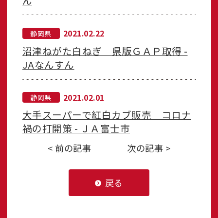
ん
2021.02.22
静岡県
沼津ねがた白ねぎ 県版ＧＡＰ取得 -
JAなんすん
2021.02.01
静岡県
大手スーパーで紅白カブ販売 コロナ
禍の打開策 - ＪＡ富士市
< 前の記事
次の記事 >
戻る