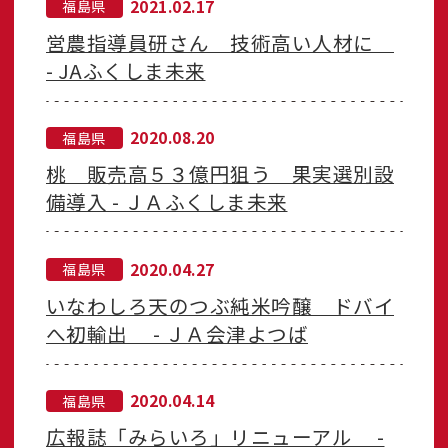
2021.02.17
福島県
営農指導員研さん 技術高い人材に
- JAふくしま未来
2020.08.20
福島県
桃 販売高５３億円狙う 果実選別設
備導入 - ＪＡふくしま未来
2020.04.27
福島県
いなわしろ天のつぶ純米吟醸 ドバイ
へ初輸出 - ＪＡ会津よつば
2020.04.14
福島県
広報誌「みらいろ」リニューアル -