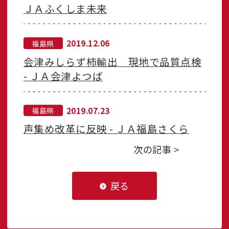
ＪＡふくしま未来
2019.12.06
福島県
会津みしらず柿輸出 現地で品質点検
- ＪＡ会津よつば
2019.07.23
福島県
声集め改革に反映 - ＪＡ福島さくら
次の記事 >
戻る