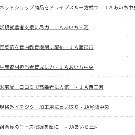
ネットショップ商品をドライブスルー方式で - ＪＡあいち中
新規就農者支援に尽力 - ＪＡあいち三河
野菜苗を管内教育機関に配布 - ＪＡ蒲郡市
生産資材担当者育成に力 - ＪＡあいち中央
米宅配 口コミで高齢者に人気 - ＪＡ西三河
規格外イチジク 加工用に買い取り - JA尾張中央
組合員のニーズ把握を密に - JAあいち三河