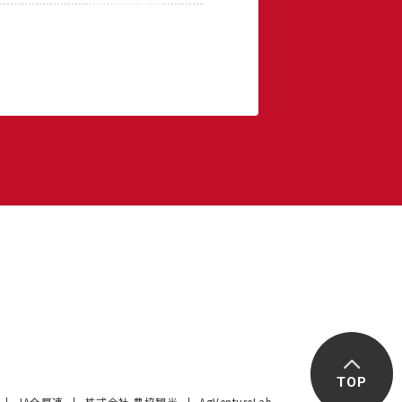
TOP
JA全厚連
株式会社 農協観光
AgVentureLab