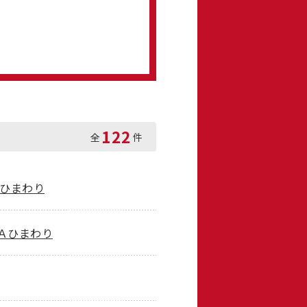
122
全
件
Ａひまわり
Ａひまわり