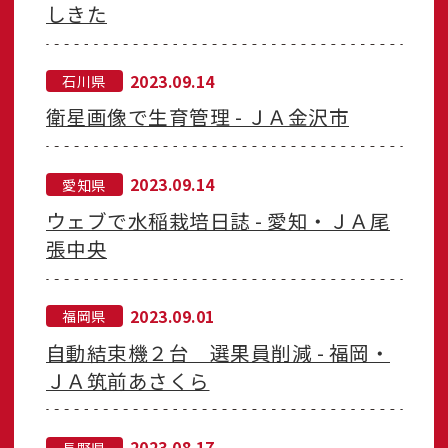
しきた
2023.09.14
石川県
衛星画像で生育管理 - ＪＡ金沢市
2023.09.14
愛知県
ウェブで水稲栽培日誌 - 愛知・ＪＡ尾
張中央
2023.09.01
福岡県
自動結束機２台 選果員削減 - 福岡・
ＪＡ筑前あさくら
2023.08.17
長野県