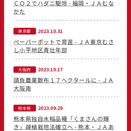
ＣＯ２でハダニ駆除 - 福岡・ＪＡむな
かた
2023.10.31
東京都
ペーパーポットで育苗 - ＪＡ東京むさ
し小平地区青壮年部
2023.10.17
大阪府
請負農薬散布１７ヘクタールに - ＪＡ
大阪南
2023.09.29
熊本県
熊本県独自水稲品種「くまさんの輝
き」疎植栽培法確立へ - 熊本・ＪＡあ