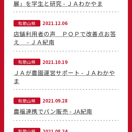
展」を学生と研究 - ＪＡわかやま
2021.12.06
和歌山県
店舗利用者の声 ＰＯＰで改善点お答
え - ＪＡ紀南
2021.10.19
和歌山県
ＪＡが農園運営サポート - ＪＡわかや
ま
2021.09.28
和歌山県
農福連携でパン販売 - JA紀南
2021.08.24
和歌山県