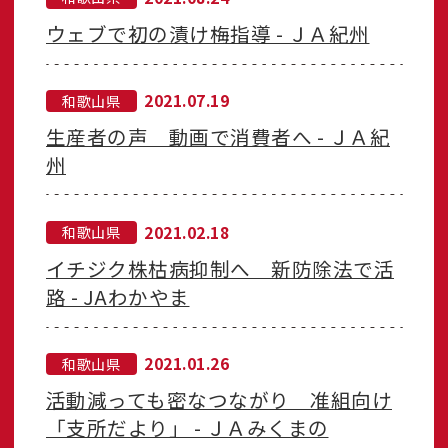
ウェブで初の漬け梅指導 - ＪＡ紀州
2021.07.19
和歌山県
生産者の声 動画で消費者へ - ＪＡ紀
州
2021.02.18
和歌山県
イチジク株枯病抑制へ 新防除法で活
路 - JAわかやま
2021.01.26
和歌山県
活動減っても密なつながり 准組向け
「支所だより」 - ＪＡみくまの