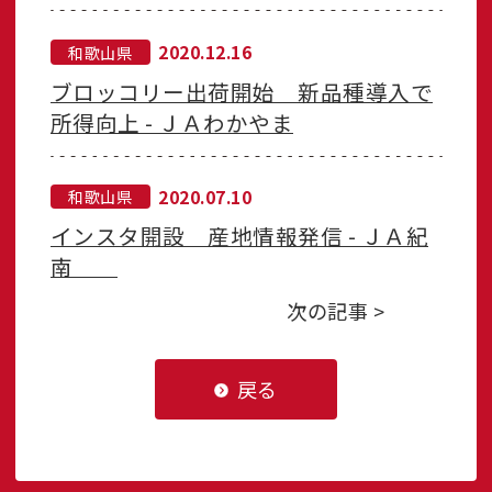
2020.12.16
和歌山県
ブロッコリー出荷開始 新品種導入で
所得向上 - ＪＡわかやま
2020.07.10
和歌山県
インスタ開設 産地情報発信 - ＪＡ紀
南
次の記事 >
戻る