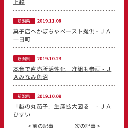
上越
2019.11.08
新潟県
菓子店へかぼちゃペースト提供 - ＪＡ
十日町
2019.10.23
新潟県
本音で直売所活性化 准組も参画 - Ｊ
Ａみなみ魚沼
2019.10.09
新潟県
「越の丸茄子」生産拡大図る - ＪＡ
ひすい
< 前の記事
次の記事 >