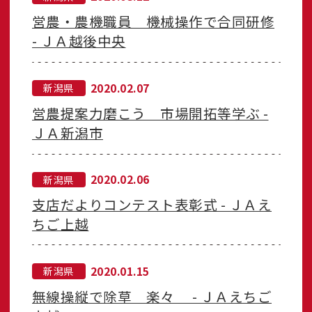
営農・農機職員 機械操作で合同研修
- ＪＡ越後中央
2020.02.07
新潟県
営農提案力磨こう 市場開拓等学ぶ -
ＪＡ新潟市
2020.02.06
新潟県
支店だよりコンテスト表彰式 - ＪＡえ
ちご上越
2020.01.15
新潟県
無線操縦で除草 楽々 - ＪＡえちご