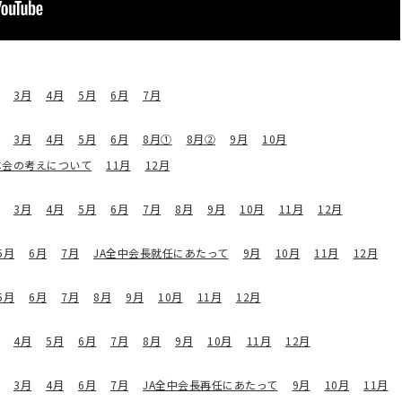
3月
4月
5月
6月
7月
3月
4月
5月
6月
8月①
8月②
9月
10月
本会の考えについて
11月
12月
3月
4月
5月
6月
7月
8月
9月
10月
11月
12月
5月
6月
7月
JA全中会長就任にあたって
9月
10月
11月
12月
5月
6月
7月
8月
9月
10月
11月
12月
4月
5月
6月
7月
8月
9月
10月
11月
12月
3月
4月
6月
7月
JA全中会長再任にあたって
9月
10月
11月