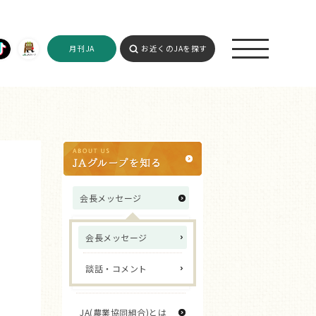
月刊JA
お近くのJAを探す
会長メッセージ
会長メッセージ
談話・コメント
JA(農業協同組合)とは