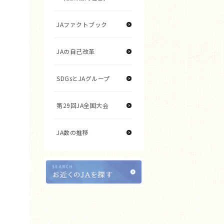
JAファクトブック
JAの自己改革
SDGsとJAグループ
第29回JA全国大会
JA数の推移