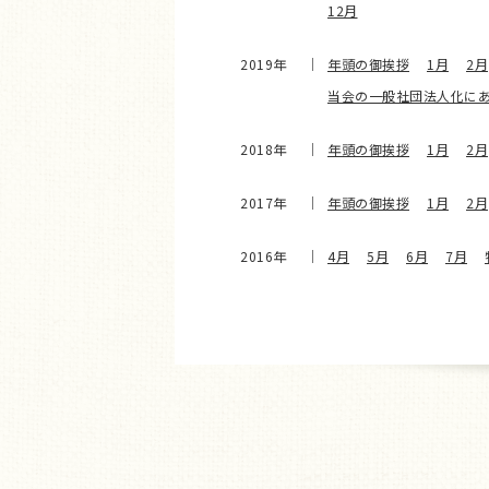
12月
2019年
年頭の御挨拶
1月
2月
当会の一般社団法人化に
2018年
年頭の御挨拶
1月
2月
2017年
年頭の御挨拶
1月
2月
2016年
4月
5月
6月
7月