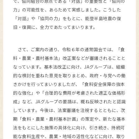
で、協同組合の原点である「対話」の重要性と「協同の
力」の可能性を、あらためて実感しました。こうした
「対話」や「協同の力」をもとに、能登半島地震の復
旧・復興に、全力であたってまいります。
さて、ご案内の通り、令和６年の通常国会では、「食
料・農業・農村基本法」改正案などが審議されることと
なっています。基本法改正に向け、JAグループは、組織
的な検討を重ねた意見を取りまとめ、政府・与党への働
きかけを行ってまいりましたが、「食料安全保障の抜本
的な強化」や「合理的な費用が考慮された適正な価格形
成」など、JAグループの要請は、概ね反映されたと認識
しています。今後は、法案審議を注視するとともに、次
期「食料・農業・農村基本計画」の策定や、新たな基本
法をもとにした施策の具体化に向け、引き続き、持続可
能な食料生産や、農業・地域の活性化などに向け、取り